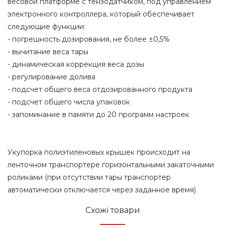
весовой платформе с тензодатчиком, под управлением
электронного контроллера, который обеспечивает
следующие функции:
- погрешность дозирования, не более ±0,5%
- вычитание веса тары
- динамическая коррекция веса дозы
- регулирование долива
- подсчет общего веса отдозированного продукта
- подсчет общего числа упаковок
- запоминание в памяти до 20 программ настроек
Укупорка полиэтиленовых крышек происходит на
ленточном транспортере горизонтальными закаточными
роликами (при отсутствии тары транспортер
автоматически отключается через заданное время)
Схожі товари