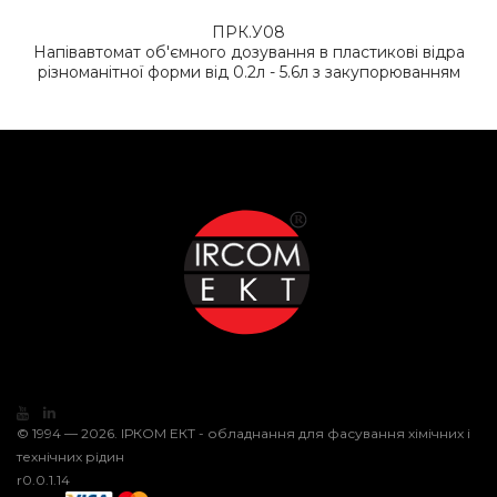
ПРК.У08
Напівавтомат об'ємного дозування в пластикові відра
різноманітної форми від 0.2л - 5.6л з закупорюванням
© 1994 — 2026. ІРКОМ ЕКТ - обладнання для фасування хімічних і
технічних рідин
r0.0.1.14