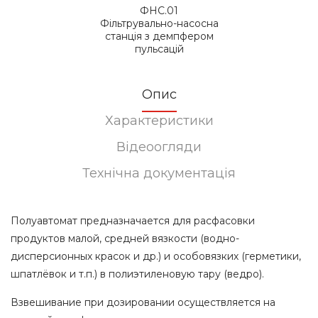
ФНС.01
Фільтрувально-насосна
станція з демпфером
пульсацій
Опис
Характеристики
Відеоогляди
Технічна документація
Полуавтомат предназначается для расфасовки
продуктов малой, средней вязкости (водно-
дисперсионных красок и др.) и особовязких (герметики,
шпатлёвок и т.п.) в полиэтиленовую тару (ведро).
Взвешивание при дозировании осуществляется на