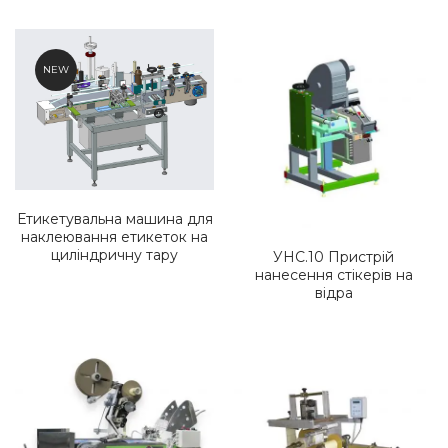
NEW
Етикетувальна машина для
наклеювання етикеток на
циліндричну тару
УНС.10
Пристрій
нанесення стікерів на
відра