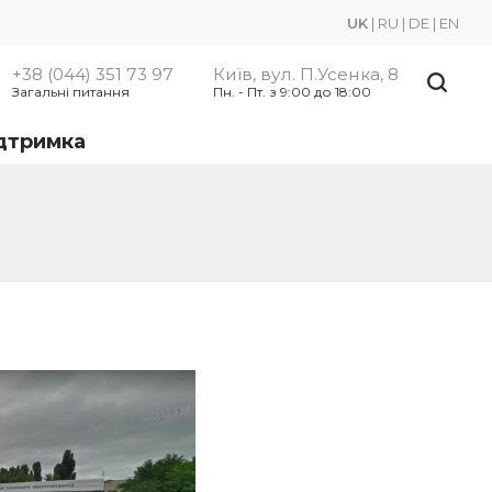
UK
|
RU
|
DE
|
EN
+38 (044) 351 73 97
Київ, вул. П.Усенка, 8
Загальні питання
Пн. - Пт. з 9:00 до 18:00
ідтримка