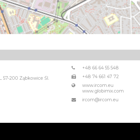
+48 66 64 55 548
+48 74 661 47 72
L 57-200 Ząbkowice Śl.
www.ircom.eu
www.globimix.com
ircom@ircom.eu