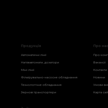
Продукція
Про на
Автоматичні лінії
Про ком
Напівавтомати, дозатори
Вакансії
Міні-лінії
Контакти
Фільтрувально-насосне обладнання
Новини
Технологічне обладнання
Умови ви
Зернові транспортери
Карта сай