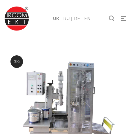
UK
|
RU
|
DE
|
EN
(EX)