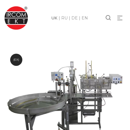
UK
|
RU
|
DE
|
EN
(EX)