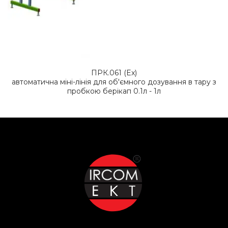
ПРК.061 (Ex)
автоматична міні-лінія для об'ємного дозування в тару з
пробкою берікап 0.1л - 1л