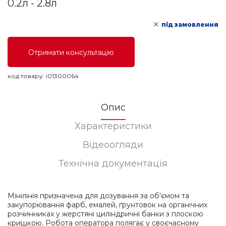
0.2л - 2.8л
під замовлення
Отримати консультацію
код товару:
i01300064
Опис
Характеристики
Відеоогляди
Технічна документація
Мінілінія призначена для дозування за об'ємом та
закупорювання фарб, емалей, ґрунтовок на органічних
розчинниках у жерстяні циліндричні банки з плоскою
кришкою. Робота оператора полягає у своєчасному