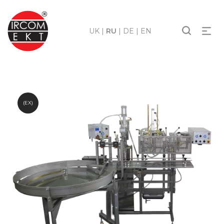
UK
|
RU
|
DE
|
EN
(EX)