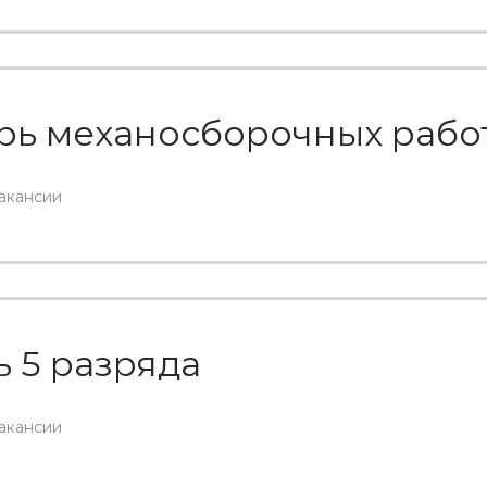
рь механосборочных рабо
вакансии
ь 5 разряда
вакансии