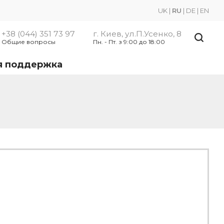
UK
|
RU
|
DE
|
EN
+38 (044) 351 73 97
г. Киев, ул.П.Усенко, 8
Общие вопросы
Пн. - Пт. з 9:00 до 18:00
я поддержка