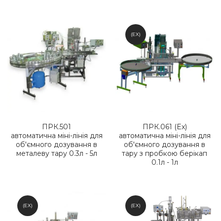
(EX)
ПРК.501
ПРК.061 (Ex)
автоматична міні-лінія для
автоматична міні-лінія для
об'ємного дозування в
об'ємного дозування в
металеву тару 0.3л - 5л
тару з пробкою берікап
0.1л - 1л
(EX)
(EX)