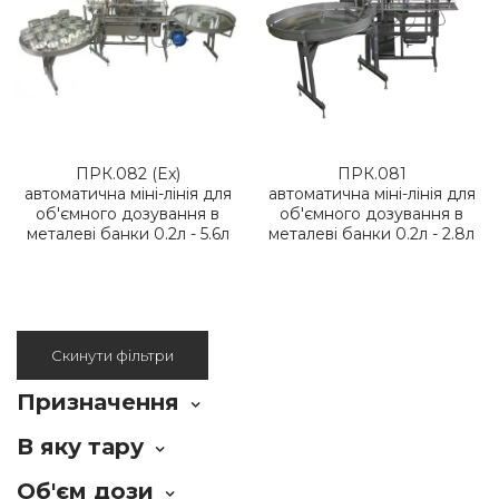
ПРК.082 (Ex)
ПРК.081
автоматична міні-лінія для
автоматична міні-лінія для
об'ємного дозування в
об'ємного дозування в
металеві банки 0.2л - 5.6л
металеві банки 0.2л - 2.8л
Скинути фільтри
Призначення
В яку тару
Об'єм дози