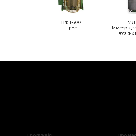
ПФ.1-500
МД.
Прес
Міксер-ди
в'язких
Продукція
Про на