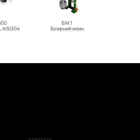
500
БМ.1
, AISI304
Бісерний млин
Контакти