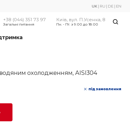
UK
|
RU
|
DE
|
EN
+38 (044) 351 73 97
Київ, вул. П.Усенка, 8
Загальні питання
Пн. - Пт. з 9:00 до 18:00
ідтримка
з водяним охолодженням, AISI304
під замовлення
ю