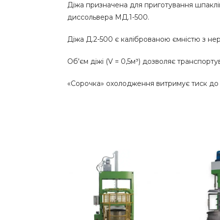
Діжа призначена для приготування шпакліво
диссольвера МД.1-500.
Діжа Д.2-500 є каліброваною ємністю з нер
Об'єм діжі (V = 0,5м³) дозволяє транспорту
«Сорочка» охолодження витримує тиск до 6