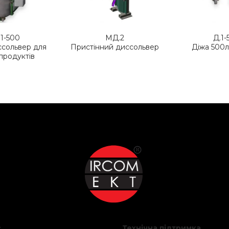
1-500
МД.2
Д.1-
ссольвер для
Пристінний диссольвер
Діжа 500л
 продуктів
с
Технічна підтримка