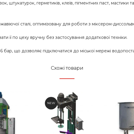
к, штукатурок, герметиків, клеїв, пігментних паст, мастики 
жавіючої сталі, оптимізовану для роботи з міксером-диссольв
вати її по цеху вручну без застосування додаткової техніки.
 бар, що дозволяє підключатися до міської мережі водопост
Схожі товари
NEW