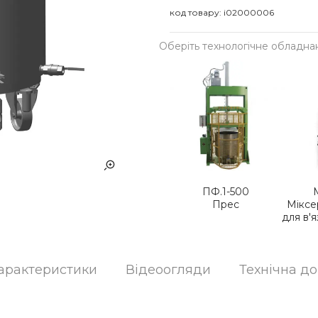
код товару:
i02000006
Оберіть технологічне обладна
ПФ.1-500
Прес
Міксе
для в'
арактеристики
Відеоогляди
Технічна д