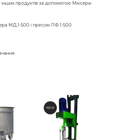
та інших продуктів за допомогою Міксера-
ера МД.1-500 і пресом ПФ.1-500.
ачання.
NEW