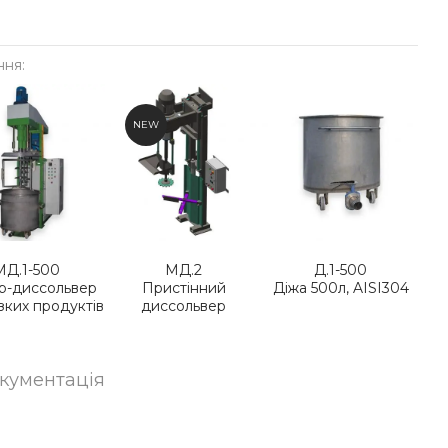
ння:
NEW
МД.1-500
МД.2
Д.1-500
р-диссольвер
Пристінний
Діжа 500л, AISI304
язких продуктів
диссольвер
окументація