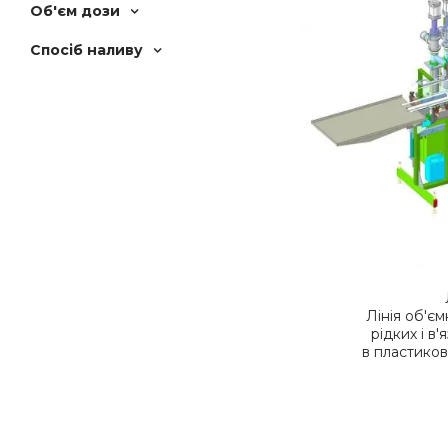
Об'єм дози
Спосіб наливу
Лінія об'є
рідких і в
в пластикові