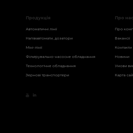
Продукція
Про на
Автоматичні лінії
Про ком
Напівавтомати, дозатори
Вакансії
Міні-лінії
Контакти
Фільтрувально-насосне обладнання
Новини
Технологічне обладнання
Умови ви
Зернові транспортери
Карта сай