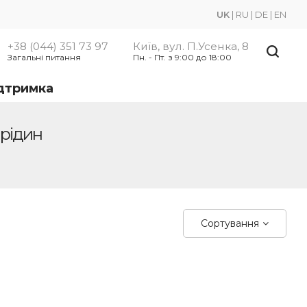
UK
|
RU
|
DE
|
EN
+38 (044) 351 73 97
Київ, вул. П.Усенка, 8
Загальні питання
Пн. - Пт. з 9:00 до 18:00
ідтримка
 рідин
Сортування