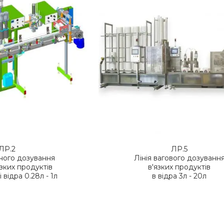
ЛР.2
ЛР.5
много дозування
Лінія вагового дозуванн
'язких продуктів
в'язких продуктів
 відра 0.28л - 1л
в відра 3л - 20л