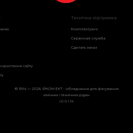
с
Технічна підтримка
панію
Комплектуючі
Сервісная служба
Сделать заказ
користання сайту
ту
© 1994 — 2026. ІРКОМ ЕКТ - обладнання для фасування
хімічних і технічних рідин
r0.0.1.14