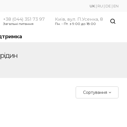
UK
|
RU
|
DE
|
EN
+38 (044) 351 73 97
Київ, вул. П.Усенка, 8
Загальні питання
Пн. - Пт. з 9:00 до 18:00
ідтримка
 рідин
Сортування