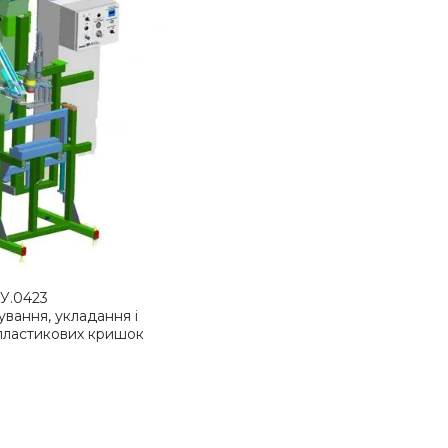
У.0423
ування, укладання і
пластикових кришок