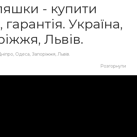
ляшки - купити
гарантія. Україна,
ріжжя, Львів.
ніпро, Одеса, Запоріжжя, Львів.
Розгорнути