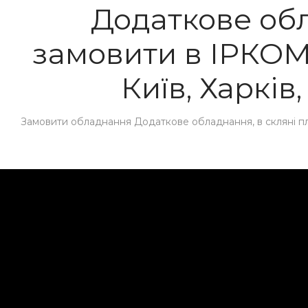
Додаткове обл
замовити в ІРКОМ-
Київ, Харків
Замовити обладнання Додаткове обладнання, в скляні пляш