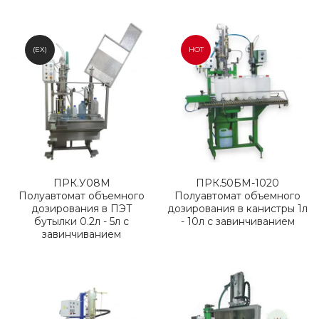
(EX)
HOT
ПРК.У08М
ПРК.50БМ-1020
Полуавтомат объемного
Полуавтомат объемного
дозирования в ПЭТ
дозирования в канистры 1л
бутылки 0.2л - 5л с
- 10л с завинчиванием
завинчиванием