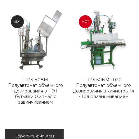
(EX)
HOT
ПРК.У08М
ПРК.50БМ-1020
Полуавтомат объемного
Полуавтомат объемного
дозирования в ПЭТ
дозирования в канистры 1л
бутылки 0.2л - 5л с
- 10л с завинчиванием
завинчиванием
Сбросить фильтры