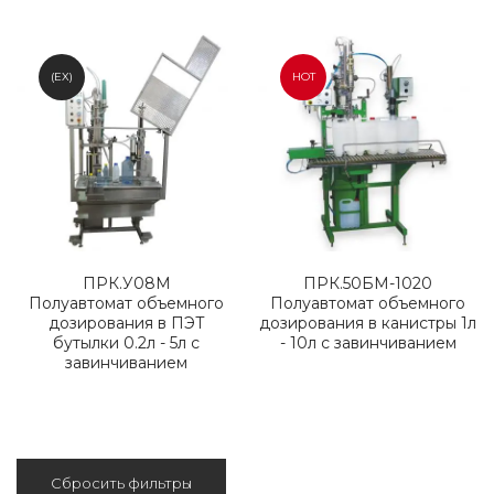
(EX)
HOT
ПРК.У08М
ПРК.50БМ-1020
Полуавтомат объемного
Полуавтомат объемного
дозирования в ПЭТ
дозирования в канистры 1л
бутылки 0.2л - 5л с
- 10л с завинчиванием
завинчиванием
Сбросить фильтры