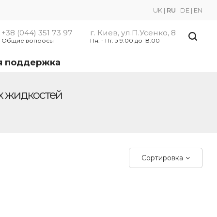
UK
|
RU
|
DE
|
EN
+38 (044) 351 73 97
г. Киев, ул.П.Усенко, 8
Общие вопросы
Пн. - Пт. з 9:00 до 18:00
я поддержка
х жидкостей
Сортировка