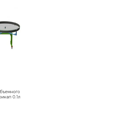
объемного
рикап 0.1л