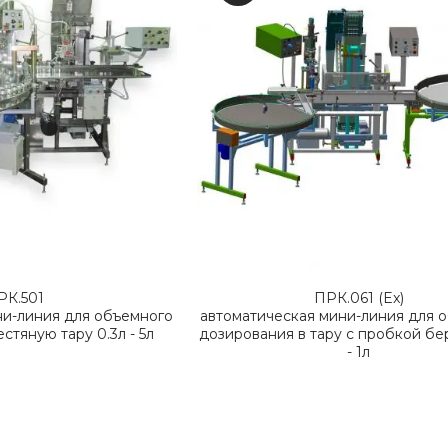
РК.501
ПРК.061 (Ex)
ни-линия для объемного
автоматическая мини-линия для 
стяную тару 0.3л - 5л
дозирования в тару с пробкой бе
- 1л