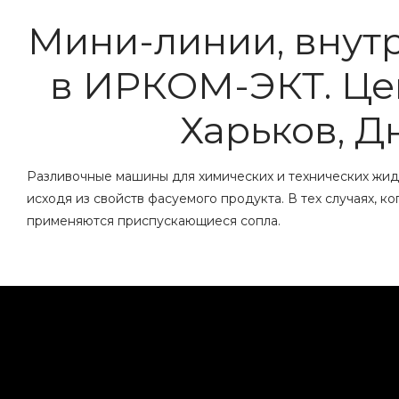
Мини-линии, внутр
в ИРКОМ-ЭКТ. Цен
Харьков, Д
Разливочные машины для химических и технических жид
исходя из свойств фасуемого продукта. В тех случаях,
применяются приспускающиеся сопла.
К примеру, налив отвердителей в жестяную тару с крыш
продукта. Благодаря такому способу исключается стек
втягивание последней капли. Такое конструктивное ре
снижение стоимости.