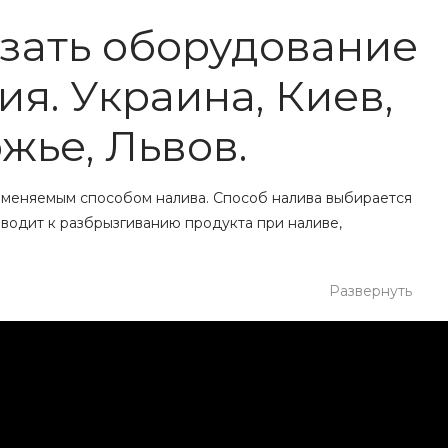
азать оборудование
я. Украина, Киев,
жье, Львов.
именяемым способом налива. Способ налива выбирается
иводит к разбрызгиванию продукта при наливе,
Развернуть
пла в горло тары, не касаясь при этом поверхности
о устройство дозирующего клапана обеспечивает
лому ходу пневмоцилиндра достигается дополнительное