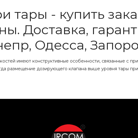
и тары - купить зак
ы. Доставка, гаранти
непр, Одесса, Запоро
костей имеют конструктивные особенности, связанные с пр
 когда размещение дозирующего клапана выше уровня тары пр
кой берикап осуществляется путем опускания дозирующего со
ание продукта по внешним стенка сопла. Дополнительно сам
шение не требует установки каплеуловителя и благодаря ма