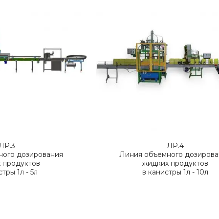
ЛР.3
ЛР.4
ного дозирования
Линия объемного дозиров
 продуктов
жидких продуктов
стры 1л - 5л
в канистры 1л - 10л