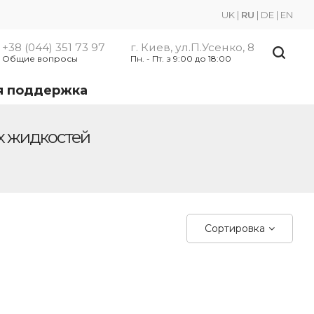
UK
|
RU
|
DE
|
EN
+38 (044) 351 73 97
г. Киев, ул.П.Усенко, 8
Общие вопросы
Пн. - Пт. з 9:00 до 18:00
я поддержка
х жидкостей
Сортировка