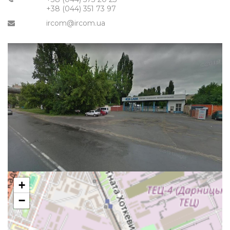
+38 (044) 351 73 97
ircom@ircom.ua
+
−