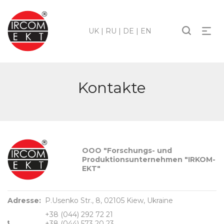
UK
|
RU
|
DE
|
EN
Kontakte
ООО "Forschungs- und
Produktionsunternehmen "IRKOM-
EKT"
Adresse:
P.Usenko Str., 8, 02105 Kiew, Ukraine
+38 (044) 292 72 21
+38 (044) 573 20 23