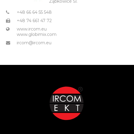
Ząbkowice Śl.
+48 66 64 55 548
+48 74 661 47 72
www.ircom.eu
www.globimix.com
ircom@ircom.eu