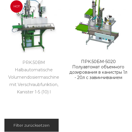
HOT
ПРК.50БМ-5020
PRK.50BM
Полуавтомат объемного
Halbautomatische
дозирования в канистры 1л
Volumendosiermaschine
- 20л с завинчиванием
mit Verschraubfunktion,
Kanister 1-5 (10) l
Filter zurücksetzen