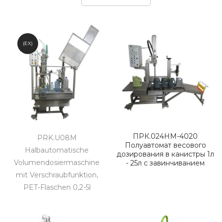
(EX)
ПРК.024НМ-4020
PRK.U08M
Полуавтомат весового
Halbautomatische
дозирования в канистры 1л
Volumendosiermaschine
- 25л с завинчиванием
mit Verschraubfunktion,
PET-Flaschen 0,2-5l