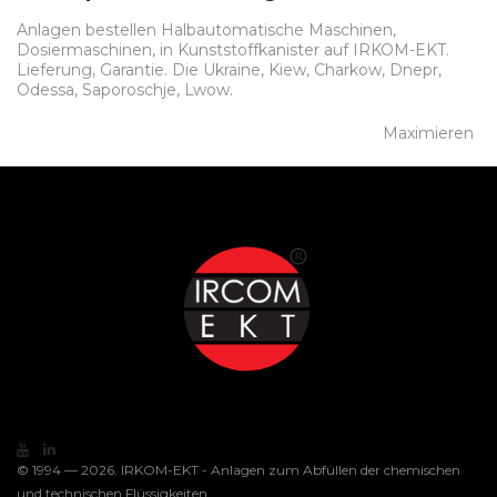
Anlagen bestellen Halbautomatische Maschinen,
Dosiermaschinen, in Kunststoffkanister auf IRKOM-EKT.
Lieferung, Garantie. Die Ukraine, Kiew, Charkow, Dnepr,
Odessa, Saporoschje, Lwow.
Maximieren
© 1994 — 2026. IRKOM-EKT - Anlagen zum Abfüllen der chemischen
und technischen Flüssigkeiten